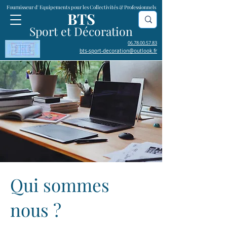
Fournisseur d' Equipements pour les Collectivités & Professionnels
BTS
Sport et Décoration
06.78.00.57.83
bts-sport-decoration@outlook.fr
Qui sommes
nous ?