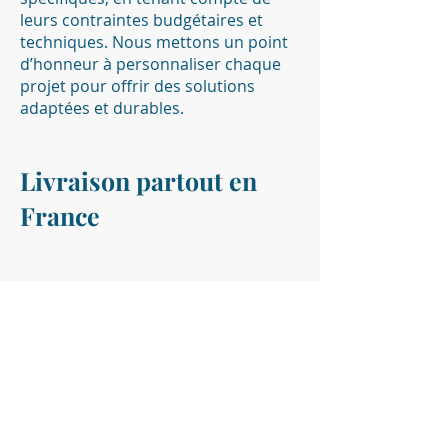
leurs contraintes budgétaires et
techniques. Nous mettons un point
d’honneur à personnaliser chaque
projet pour offrir des solutions
adaptées et durables.
Livraison partout en
France
Nous livrons nos biens
d’équipements direct usine via nos
partenaires fabricants, sur
l’ensemble du territoire national,
garantissant ainsi un service rapide
et efficace
Vous êtes déjà des centaines de